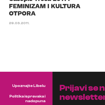
FEMINIZAM I KULTURA
OTPORA
29.03.2011.
Prijavi se 
Upoznajte Libelu
newslette
Politika ispravaka i
nadopuna