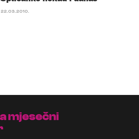
22.03.2010.
na mjesečni
r