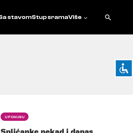
Sa stavom
Stup srama
Više
U FOKUSU
Splićanke nekad i danas