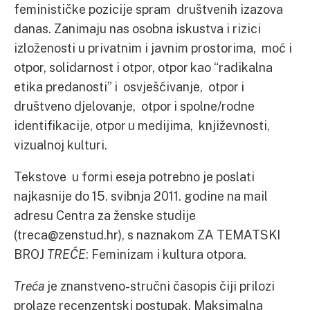
feminističke pozicije spram društvenih izazova
danas. Zanimaju nas osobna iskustva i rizici
izloženosti u privatnim i javnim prostorima, moć i
otpor, solidarnost i otpor, otpor kao “radikalna
etika predanosti” i osvješćivanje, otpor i
društveno djelovanje, otpor i spolne/rodne
identifikacije, otpor u medijima, književnosti,
vizualnoj kulturi.
Tekstove u formi eseja potrebno je poslati
najkasnije do 15. svibnja 2011. godine na mail
adresu Centra za ženske studije
(treca@zenstud.hr), s naznakom ZA TEMATSKI
BROJ
TREĆE
: Feminizam i kultura otpora.
Treća
je znanstveno-stručni časopis čiji prilozi
prolaze recenzentski postupak. Maksimalna