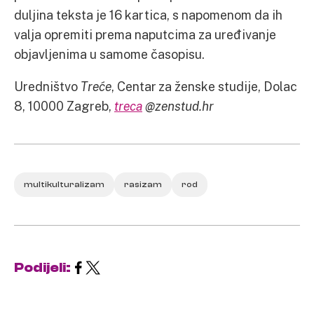
duljina teksta je 16 kartica, s napomenom da ih
valja opremiti prema naputcima za uređivanje
objavljenima u samome časopisu.
Uredništvo
Treće
, Centar za ženske studije, Dolac
8, 10000 Zagreb,
treca
@
zenstud
.
hr
multikulturalizam
rasizam
rod
Podijeli: