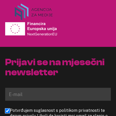
Prijavi se na mjesečni
newsletter
Potvrđujem suglasnost s politikom privatnosti te
dajem privolu Libeli da koristi moj email za slanje e-