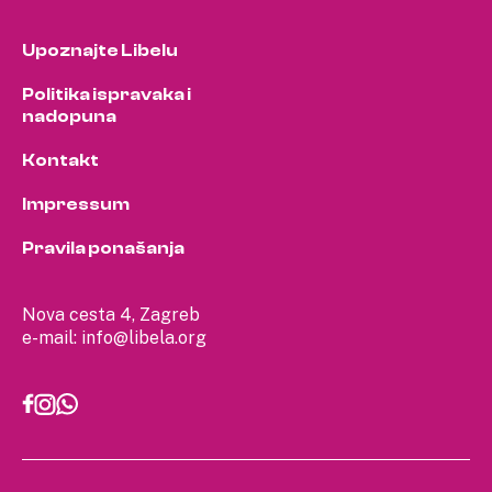
Upoznajte Libelu
Politika ispravaka i
nadopuna
Kontakt
Impressum
Pravila ponašanja
Nova cesta 4, Zagreb
e-mail:
info@libela.org