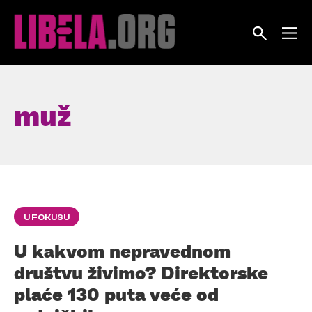
Skip
to
content
muž
U FOKUSU
U kakvom nepravednom
društvu živimo? Direktorske
plaće 130 puta veće od