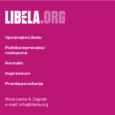
Upoznajte Libelu
Politika ispravaka i
nadopuna
Kontakt
Impressum
Pravila ponašanja
Nova cesta 4, Zagreb
e-mail:
info@libela.org