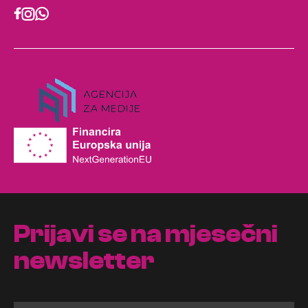
Prijavi se na mjesečni
newsletter