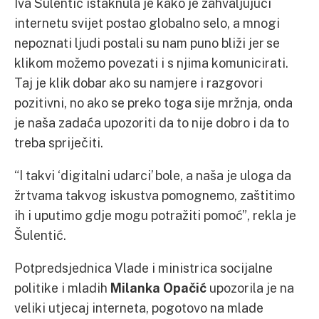
Iva Šulentić istaknula je kako je zahvaljujući
internetu svijet postao globalno selo, a mnogi
nepoznati ljudi postali su nam puno bliži jer se
klikom možemo povezati i s njima komunicirati.
Taj je klik dobar ako su namjere i razgovori
pozitivni, no ako se preko toga sije mržnja, onda
je naša zadaća upozoriti da to nije dobro i da to
treba spriječiti.
“I takvi ‘digitalni udarci’ bole, a naša je uloga da
žrtvama takvog iskustva pomognemo, zaštitimo
ih i uputimo gdje mogu potražiti pomoć”, rekla je
Šulentić.
Potpredsjednica Vlade i ministrica socijalne
politike i mladih
Milanka Opačić
upozorila je na
veliki utjecaj interneta, pogotovo na mlade