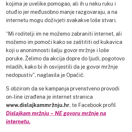
kojima je uvelike pomogao, ali ih u neku ruku i
otuđio jer međusobno manje razgovaraju, a na
internetu mogu doživjeti svakakve loše stvari.
“Mi roditelji im ne možemo zabraniti internet, ali
možemo im pomoći kako se zaštititi od kukavica
koji u anonimnosti šalju govor mržnje i loše
poruke. Želimo da akcija dopre do ljudi, pogotovo
mladih, kako bi ih osvijestili da je govor mržnje
nedopustiv”, naglasila je Opačić.
S obzirom da se kampanja prvenstveno provodi
on-line izrađena je internet stranica
www.dislajkammržnju.hr
, te Facebook profil
Dislajkam mržnju – NE govoru mržnje na
internetu.