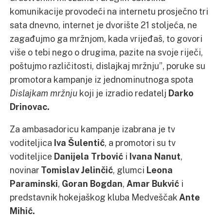
komunikacije provodeći na internetu prosječno tri
sata dnevno, internet je dvorište 21 stoljeća, ne
zagađujmo ga mržnjom, kada vrijeđaš, to govori
više o tebi nego o drugima, pazite na svoje riječi,
poštujmo različitosti, dislajkaj mržnju”, poruke su
promotora kampanje iz jednominutnoga spota
Dislajkam mržnju
koji je izradio redatelj
Darko
Drinovac.
Za ambasadoricu kampanje izabrana je tv
voditeljica
Iva Šulentić
, a promotori su tv
voditeljice
Danijela Trbović
i
Ivana Nanut
,
novinar
Tomislav Jelinčić
, glumci
Leona
Paraminski
,
Goran Bogdan
,
Amar Bukvić
i
predstavnik hokejaškog kluba Medveščak
Ante
Mihić.