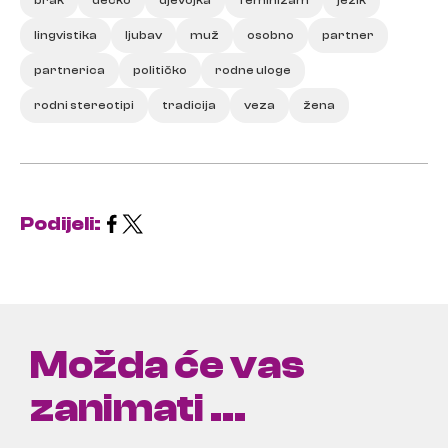
brak
dečko
djevojka
feminizam
jezik
lingvistika
ljubav
muž
osobno
partner
partnerica
političko
rodne uloge
rodni stereotipi
tradicija
veza
žena
Podijeli:
Možda će vas
zanimati ...