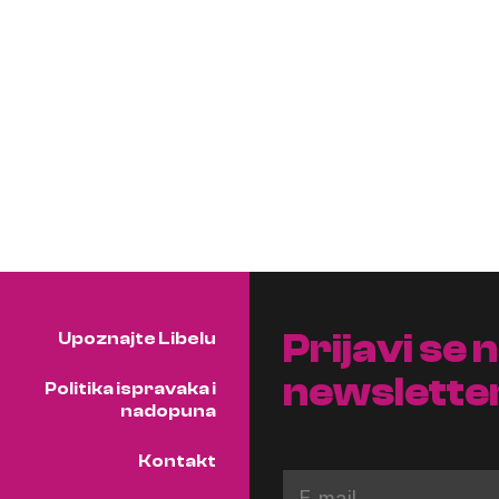
Prijavi se 
Upoznajte Libelu
newslette
Politika ispravaka i
nadopuna
Kontakt