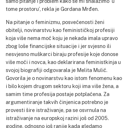
samo pitanje i problem kako se mi snalazimo u
tome prostoru’, rekla je Gordana Mrđen.
Na pitanje o feminizmu, posvećenosti ženi
obitelji, novinarstvu kao feminističkoj profesiji
koja više nema moć koju je nekada imala upravo
zbog loše financijske situacije i jer svjesno ili
nesvjesno muškarci biraju profesije koje donose
više moći i novca, kao deklarirana feministkinja u
svojoj biografiji odgovarala je Melita Mulić.
Govorila je o novinarstvu kao istom fenomenu kao
i bilo kojem drugom sektoru koji ima više žena, a
samim time profesija postaje potplaćena. Za
argumentiranje takvih činjenica potrebno je
provesti šire istraživanje, pa se osvrnula na
istraživanje na europskoj razini još od 2005.
godine, odnosno još ranije kada gledamo