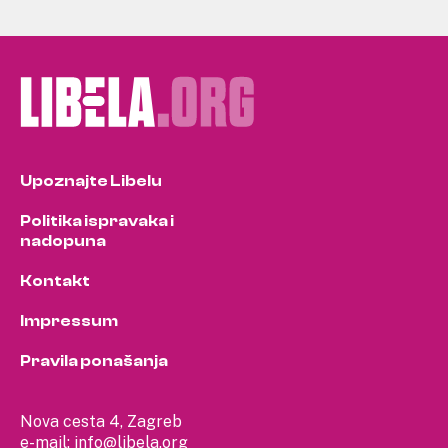
Upoznajte Libelu
Politika ispravaka i
nadopuna
Kontakt
Impressum
Pravila ponašanja
Nova cesta 4, Zagreb
e-mail:
info@libela.org