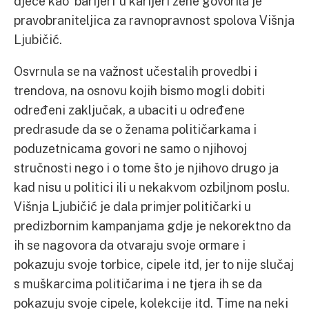
djece kao ‘barijeri’ u karijeri žene govorila je
pravobraniteljica za ravnopravnost spolova Višnja
Ljubičić.
Osvrnula se na važnost učestalih provedbi i
trendova, na osnovu kojih bismo mogli dobiti
određeni zaključak, a ubaciti u određene
predrasude da se o ženama političarkama i
poduzetnicama govori ne samo o njihovoj
stručnosti nego i o tome što je njihovo drugo ja
kad nisu u politici ili u nekakvom ozbiljnom poslu.
Višnja Ljubičić je dala primjer političarki u
predizbornim kampanjama gdje je nekorektno da
ih se nagovora da otvaraju svoje ormare i
pokazuju svoje torbice, cipele itd, jer to nije slučaj
s muškarcima političarima i ne tjera ih se da
pokazuju svoje cipele, kolekcije itd. Time na neki