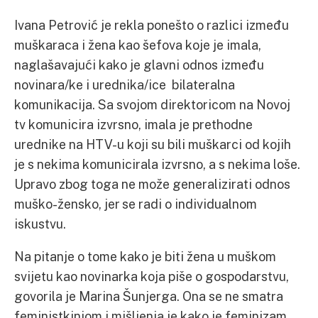
Ivana Petrović je rekla ponešto o razlici između
muškaraca i žena kao šefova koje je imala,
naglašavajući kako je glavni odnos između
novinara/ke i urednika/ice bilateralna
komunikacija. Sa svojom direktoricom na Novoj
tv komunicira izvrsno, imala je prethodne
urednike na HTV-u koji su bili muškarci od kojih
je s nekima komunicirala izvrsno, a s nekima loše.
Upravo zbog toga ne može generalizirati odnos
muško-žensko, jer se radi o individualnom
iskustvu.
Na pitanje o tome kako je biti žena u muškom
svijetu kao novinarka koja piše o gospodarstvu,
govorila je Marina Šunjerga. Ona se ne smatra
feministkinjom i mišljenja je kako je feminizam