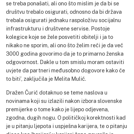
se treba ponašati, ali ono što mislim je da bi se
društvu trebalo osigurati, odnosno da bi država
trebala osigurati jednaku raspoloživu socijalnu
infrastrukturu i društvene servise. Postoje
kolegice koje se žele posvetiti obitelji i ja to
nikako ne sporim, ali ono što želim reći je da već
3000 godina govorimo da je to primarno ženska
odgovornost. Dakle u tom smislu moram ostaviti
uvjete da partneri međusobno dogovore kako će
to biti’, zaključila je Melita Mulić.
Dražen Ćurić dotaknuo se teme naslova u
novinama koji su izlazili nakon izbora slovenske
premijerke o tome kako je lijepo odjevena,
zgodna, dugih nogu. O političkoj korektnosti kad
je u pitanju ljepota i uspješna karijera, te o pitanju