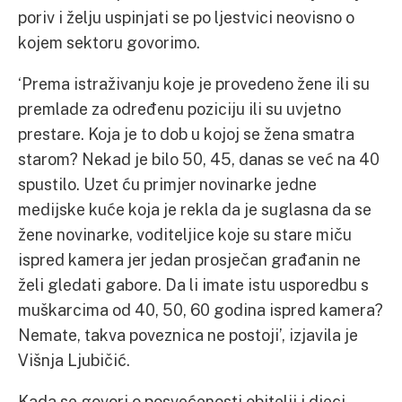
poriv i želju uspinjati se po ljestvici neovisno o
kojem sektoru govorimo.
‘Prema istraživanju koje je provedeno žene ili su
premlade za određenu poziciju ili su uvjetno
prestare. Koja je to dob u kojoj se žena smatra
starom? Nekad je bilo 50, 45, danas se već na 40
spustilo. Uzet ću primjer novinarke jedne
medijske kuće koja je rekla da je suglasna da se
žene novinarke, voditeljice koje su stare miču
ispred kamera jer jedan prosječan građanin ne
želi gledati gabore. Da li imate istu usporedbu s
muškarcima od 40, 50, 60 godina ispred kamera?
Nemate, takva poveznica ne postoji’, izjavila je
Višnja Ljubičić.
Kada se govori o posvećenosti obitelji i djeci,