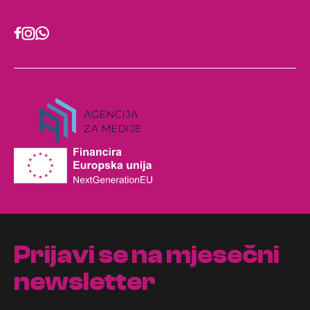
Prijavi se na mjesečni
newsletter