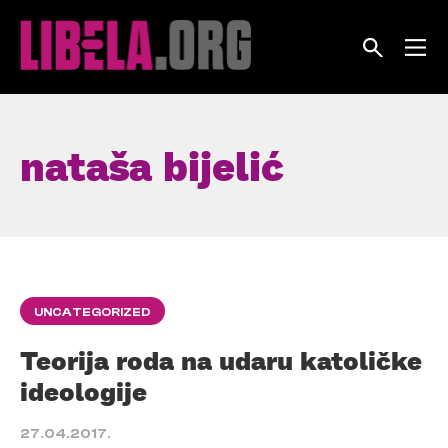
Skip
to
content
nataša bijelić
UNCATEGORIZED
Teorija roda na udaru katoličke
ideologije
27.04.2017.