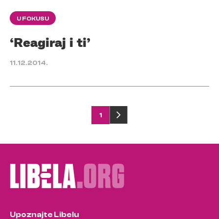
U FOKUSU
‘Reagiraj i ti’
11.12.2014.
Posts
1
pagination
Upoznajte Libelu