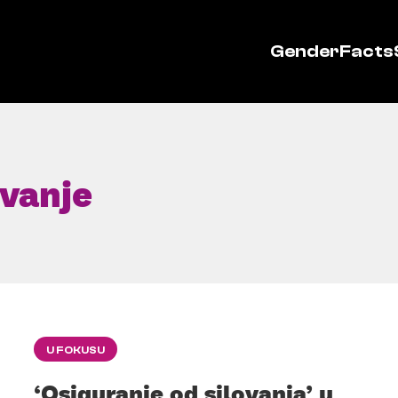
GenderFacts
vanje
U FOKUSU
‘Osiguranje od silovanja’ u