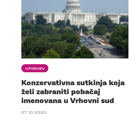
U FOKUSU
Konzervativna sutkinja koja
želi zabraniti pobačaj
imenovana u Vrhovni sud
27.10.2020.