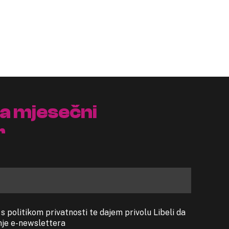
na mjesečni
r
 politikom privatnosti te dajem privolu Libeli da
anje e-newslettera