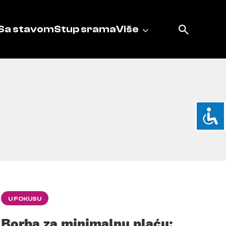
Sa stavom
Stup srama
Više
U FOKUSU
Borba za minimalnu plaću: