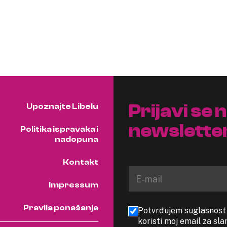
Prijavi se 
Upoznajte Libelu
newslette
Politika ispravaka i
nadopuna
Kontakt
Impressum
Pravila ponašanja
Potvrđujem suglasnost s
koristi moj email za sl