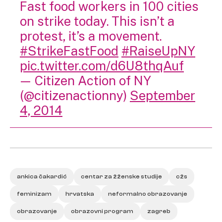
Fast food workers in 100 cities
on strike today. This isn’t a
protest, it’s a movement.
#StrikeFastFood
#RaiseUpNY
pic.twitter.com/d6U8thqAuf
— Citizen Action of NY
(@citizenactionny)
September
4, 2014
ankica čakardić
centar za žženske studije
cžs
feminizam
hrvatska
neformalno obrazovanje
obrazovanje
obrazovni program
zagreb