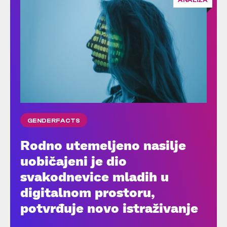
ANALIZA
GENDERFACTS
Rodno utemeljeno nasilje
uobičajeni je dio
svakodnevice mladih u
digitalnom prostoru,
potvrđuje novo istraživanje