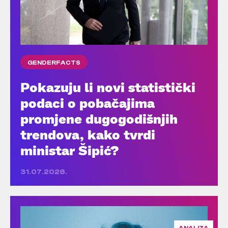
GENDERFACTS
Pokazuju li novi statistički
podaci o pobačajima
promjene dugogodišnjih
trendova, kako tvrdi
ministar Šipić?
31.07.2026.