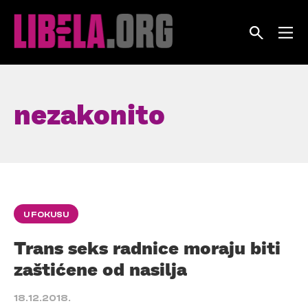
Skip
to
content
nezakonito
U FOKUSU
Trans seks radnice moraju biti
zaštićene od nasilja
18.12.2018.