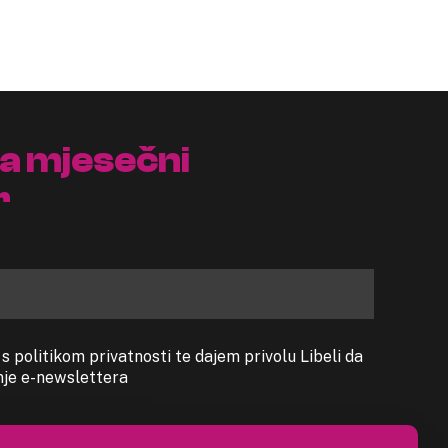
na mjesečni
r
 politikom privatnosti te dajem privolu Libeli da
anje e-newslettera