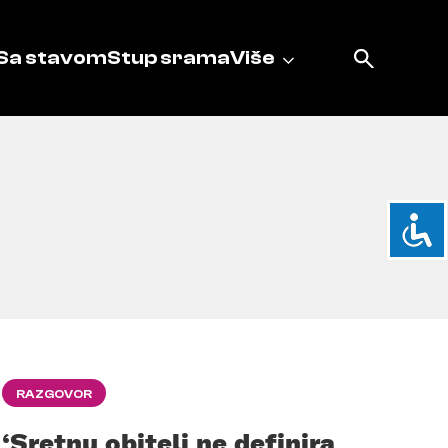
Sa stavom
Stup srama
Više
RAZGOVOR
‘Sretnu obitelj ne definira