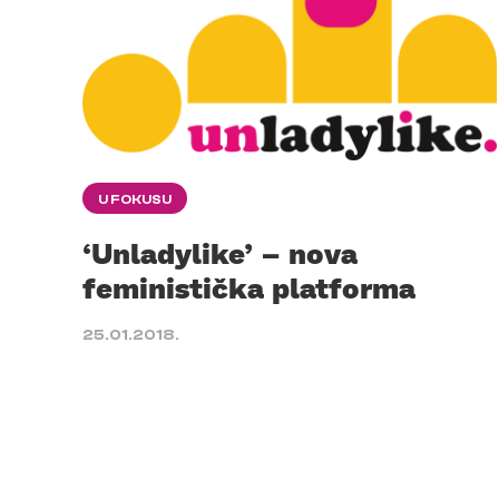
U FOKUSU
‘Unladylike’ – nova
feministička platforma
25.01.2018.