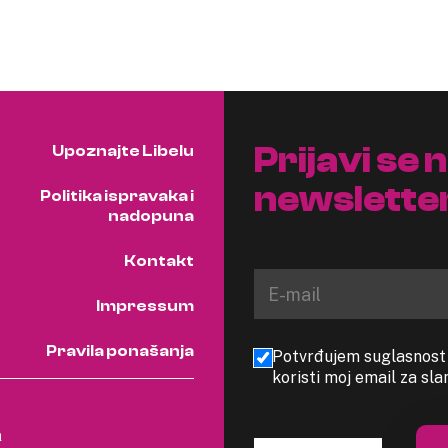
Prijavi se 
Upoznajte Libelu
newslette
Politika ispravaka i
nadopuna
Kontakt
Impressum
Pravila ponašanja
Potvrđujem suglasnost s
koristi moj email za sl