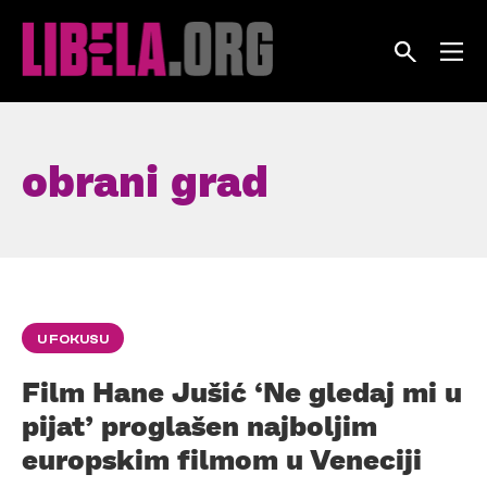
Skip
to
content
obrani grad
U FOKUSU
Film Hane Jušić ‘Ne gledaj mi u
pijat’ proglašen najboljim
europskim filmom u Veneciji