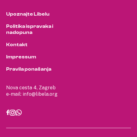
Upoznajte Libelu
Politika ispravaka i
nadopuna
Kontakt
Impressum
Pravila ponašanja
Nova cesta 4, Zagreb
e-mail:
info@libela.org