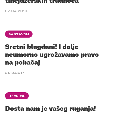
tinejdžerskih trudnoća
27.04.2018.
SA STAVOM
Sretni blagdani! I dalje
neumorno ugrožavamo pravo
na pobačaj
21.12.2017.
U FOKUSU
Dosta nam je vašeg ruganja!