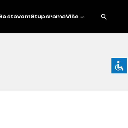
Sa stavom
Stup srama
Više