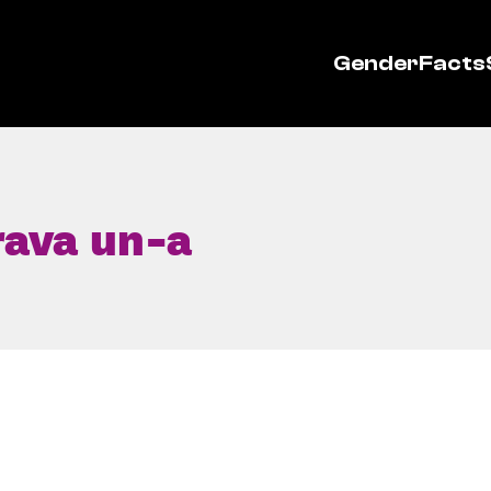
GenderFacts
rava un-a