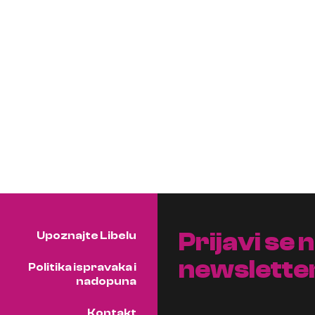
Prijavi se 
Upoznajte Libelu
newslette
Politika ispravaka i
nadopuna
Kontakt