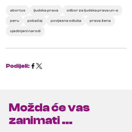
abortus
ljudska prava
odbor za ljudska prava un-a
peru
pobačaj
povijesna odluka
prava žena
ujedinjeni narodi
Podijeli:
Možda će vas
zanimati ...