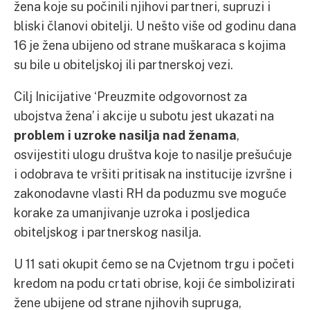
žena koje su počinili njihovi partneri, supruzi i
bliski članovi obitelji. U nešto više od godinu dana
16 je žena ubijeno od strane muškaraca s kojima
su bile u obiteljskoj ili partnerskoj vezi.
Cilj Inicijative ‘Preuzmite odgovornost za
ubojstva žena’ i akcije u subotu jest ukazati na
problem i uzroke nasilja nad ženama
,
osvijestiti ulogu društva koje to nasilje prešućuje
i odobrava te vršiti pritisak na institucije izvršne i
zakonodavne vlasti RH da poduzmu sve moguće
korake za umanjivanje uzroka i posljedica
obiteljskog i partnerskog nasilja.
U 11 sati okupit ćemo se na Cvjetnom trgu i početi
kredom na podu crtati obrise, koji će simbolizirati
žene ubijene od strane njihovih supruga,