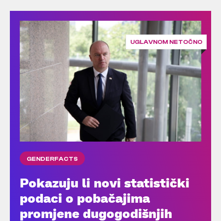
UGLAVNOM NETOČNO
GENDERFACTS
Pokazuju li novi statistički
podaci o pobačajima
promjene dugogodišnjih