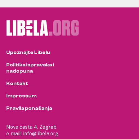
Upoznajte Libelu
Politika ispravaka i
nadopuna
Kontakt
Impressum
Pravila ponašanja
Nova cesta 4, Zagreb
e-mail:
info@libela.org