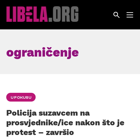
Skip
to
content
ograničenje
U FOKUSU
Policija suzavcem na
prosvjednike/ice nakon što je
protest – završio