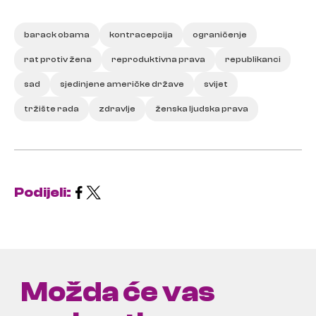
barack obama
kontracepcija
ograničenje
rat protiv žena
reproduktivna prava
republikanci
sad
sjedinjene američke države
svijet
tržište rada
zdravlje
ženska ljudska prava
Podijeli:
Možda će vas