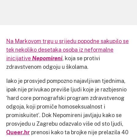
Na Markovom trgu u srijedu popodne sakupilo se
tek nekoliko desetaka osoba iz neformalne
inicijative
Nepomireni
, koja se protivi
zdravstvenom odgoju u školama.
Iako je prosvjed pompozno najavljivan tjednima,
ipak nije privukao previše ljudi koje je razbjesnio
‘hard core pornografski program zdravstvenog
odgoja, koji promiče homoseksualnost i
promiskuitet’. Dok Nepomireni javljaju kako se
prosvjedu u Zagrebu odazvalo više od sto ljudi,
Queer.hr
prenosi kako ta brojke nije prelazila 40