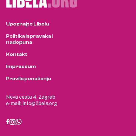
Upoznajte Libelu
Politika ispravaka i
nadopuna
Kontakt
Impressum
Pravila ponašanja
Nova cesta 4, Zagreb
e-mail:
info@libela.org