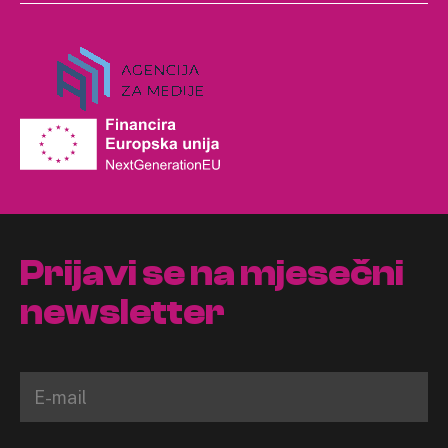
Prijavi se na mjesečni
newsletter