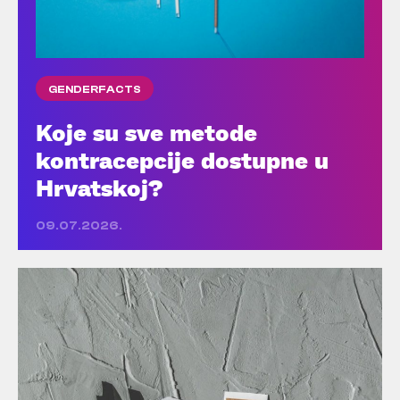
GENDERFACTS
Koje su sve metode
kontracepcije dostupne u
Hrvatskoj?
09.07.2026.