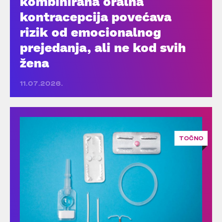
kombinirana oralna
kontracepcija povećava
rizik od emocionalnog
prejedanja, ali ne kod svih
žena
11.07.2026.
TOČNO