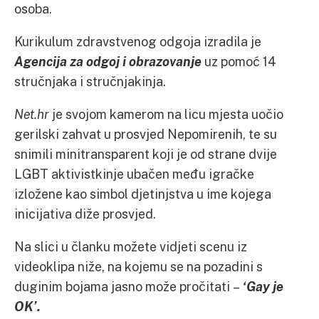
osoba.
Kurikulum zdravstvenog odgoja izradila je
Agencija za odgoj i obrazovanje
uz pomoć 14
stručnjaka i stručnjakinja.
Net.hr
je svojom kamerom na licu mjesta uočio
gerilski zahvat u prosvjed Nepomirenih, te su
snimili minitransparent koji je od strane dvije
LGBT aktivistkinje ubačen među igračke
izložene kao simbol djetinjstva u ime kojega
inicijativa diže prosvjed.
Na slici u članku možete vidjeti scenu iz
videoklipa niže, na kojemu se na pozadini s
duginim bojama jasno može pročitati –
‘Gay je
OK’.