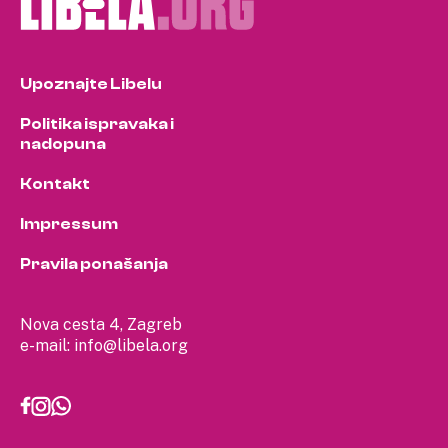
Upoznajte Libelu
Politika ispravaka i
nadopuna
Kontakt
Impressum
Pravila ponašanja
Nova cesta 4, Zagreb
e-mail:
info@libela.org