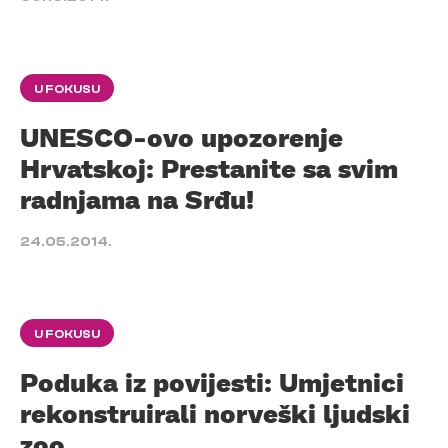
U FOKUSU
UNESCO-ovo upozorenje
Hrvatskoj: Prestanite sa svim
radnjama na Srđu!
24.05.2014.
U FOKUSU
Poduka iz povijesti: Umjetnici
rekonstruirali norveški ljudski
zoo