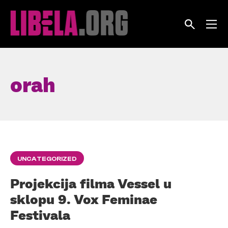
Skip
to
content
orah
UNCATEGORIZED
Projekcija filma Vessel u
sklopu 9. Vox Feminae
Festivala