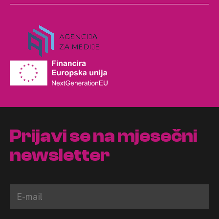
Prijavi se na mjesečni
newsletter