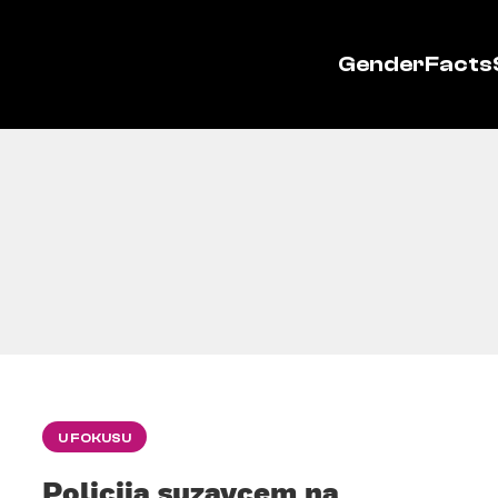
GenderFacts
U FOKUSU
Policija suzavcem na