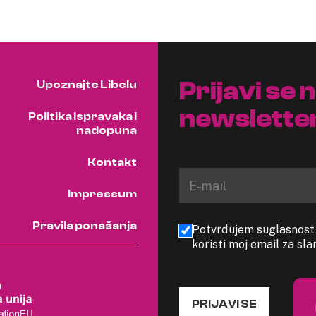
Prijavi se 
Upoznajte Libelu
newslette
Politika ispravaka i
nadopuna
Kontakt
Impressum
Pravila ponašanja
Potvrđujem suglasnost s
koristi moj email za sl
PRIJAVI SE