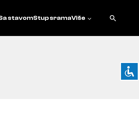
Sa stavom
Stup srama
Više