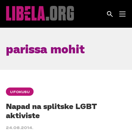
Skip
to
content
parissa mohit
U FOKUSU
Napad na splitske LGBT
aktiviste
24.06.2014.