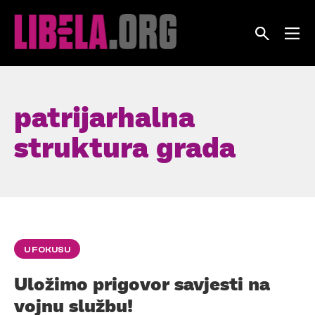
Skip
to
content
patrijarhalna
struktura grada
U FOKUSU
Uložimo prigovor savjesti na
vojnu službu!