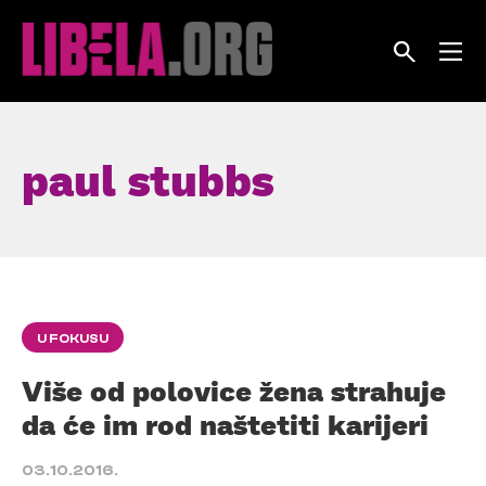
Skip
to
content
paul stubbs
U FOKUSU
Više od polovice žena strahuje
da će im rod naštetiti karijeri
03.10.2016.