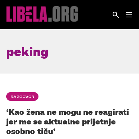
Skip
to
content
peking
RAZGOVOR
‘Kao žena ne mogu ne reagirati
jer me se aktualne prijetnje
osobno tiču’