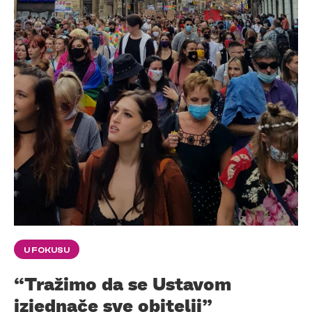
U FOKUSU
“Tražimo da se Ustavom
izjednače sve obitelji”