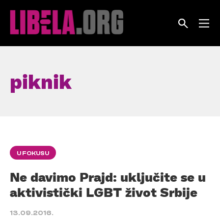
Skip
to
content
piknik
U FOKUSU
Ne davimo Prajd: uključite se u
aktivistički LGBT život Srbije
13.09.2016.