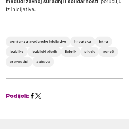
međudržavnoj suradnji i solidarnosti
, poručuju
iz Inicijative
.
centar za građanske inicijative
hrvatska
istra
lezbijke
lezbijski piknik
licknik
piknik
poreč
stereotipi
zabava
Podijeli: