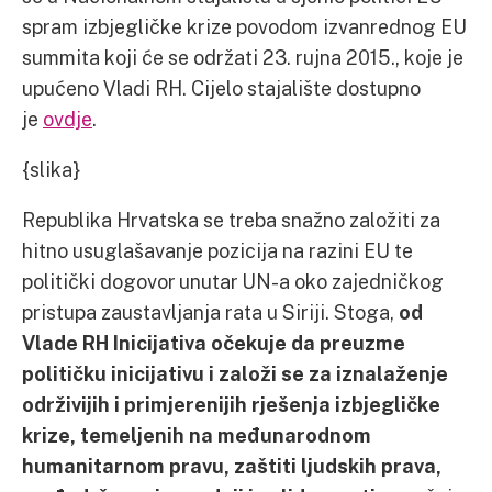
spram izbjegličke krize povodom izvanrednog EU
summita koji će se održati 23. rujna 2015., koje je
upućeno Vladi RH. Cijelo stajalište dostupno
je
ovdje
.
{slika}
Republika Hrvatska se treba snažno založiti za
hitno usuglašavanje pozicija na razini EU te
politički dogovor unutar UN-a oko zajedničkog
pristupa zaustavljanja rata u Siriji. Stoga,
od
Vlade RH Inicijativa očekuje da preuzme
političku inicijativu i založi se za iznalaženje
održivijih i primjerenijih rješenja izbjegličke
krize, temeljenih na međunarodnom
humanitarnom pravu, zaštiti ljudskih prava,