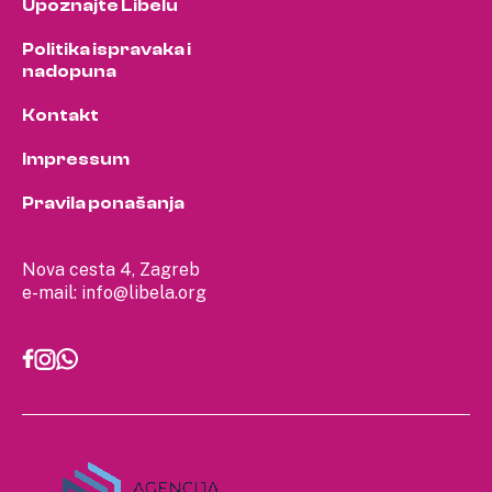
Upoznajte Libelu
Politika ispravaka i
nadopuna
Kontakt
Impressum
Pravila ponašanja
Nova cesta 4, Zagreb
e-mail:
info@libela.org