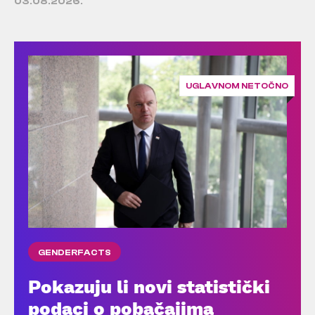
03.08.2026.
UGLAVNOM NETOČNO
GENDERFACTS
Pokazuju li novi statistički
podaci o pobačajima