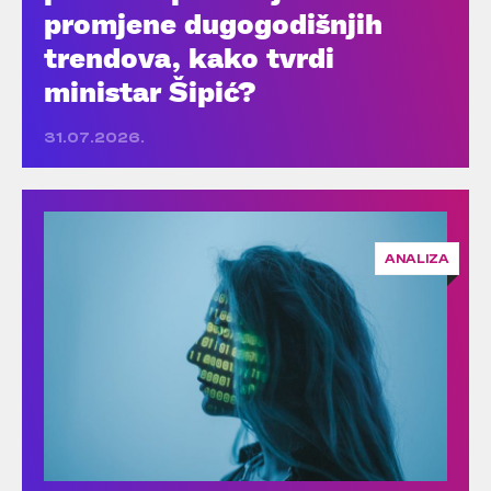
promjene dugogodišnjih
trendova, kako tvrdi
ministar Šipić?
31.07.2026.
ANALIZA