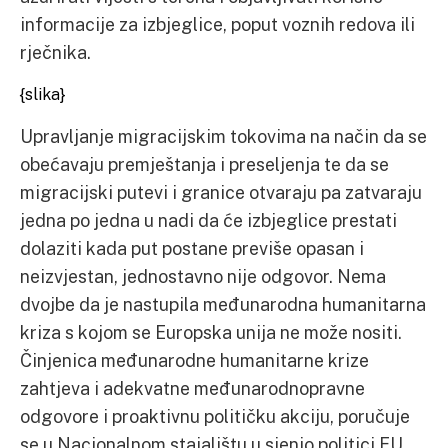
informacije za izbjeglice, poput voznih redova ili
rječnika.
{slika}
Upravljanje migracijskim tokovima na način da se
obećavaju premještanja i preseljenja te da se
migracijski putevi i granice otvaraju pa zatvaraju
jedna po jedna u nadi da će izbjeglice prestati
dolaziti kada put postane previše opasan i
neizvjestan, jednostavno nije odgovor. Nema
dvojbe da je nastupila međunarodna humanitarna
kriza s kojom se Europska unija ne može nositi.
Činjenica međunarodne humanitarne krize
zahtjeva i adekvatne međunarodnopravne
odgovore i proaktivnu političku akciju, poručuje
se u Nacionalnom stajalištu u sjenio politici EU