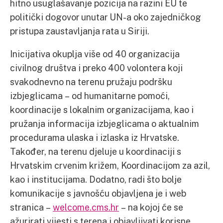
hitno usuglašavanje pozicija na razini EU te
politički dogovor unutar UN-a oko zajedničkog
pristupa zaustavljanja rata u Siriji.
Inicijativa okuplja više od 40 organizacija
civilnog društva i preko 400 volontera koji
svakodnevno na terenu pružaju podršku
izbjeglicama – od humanitarne pomoći,
koordinacije s lokalnim organizacijama, kao i
pružanja informacija izbjeglicama o aktualnim
procedurama ulaska i izlaska iz Hrvatske.
Također, na terenu djeluje u koordinaciji s
Hrvatskim crvenim križem, Koordinacijom za azil,
kao i institucijama. Dodatno, radi što bolje
komunikacije s javnošću objavljena je i web
stranica –
welcome.cms.hr
– na kojoj će se
ažurirati vijesti s terena i objavljivati korisne