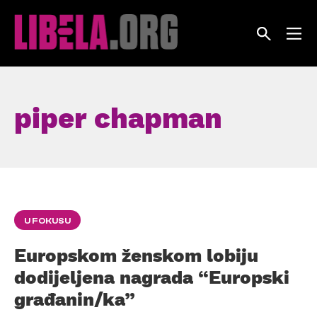
Skip
to
content
piper chapman
U FOKUSU
Europskom ženskom lobiju
dodijeljena nagrada “Europski
građanin/ka”