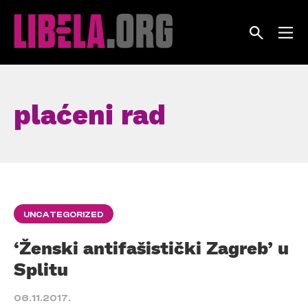
Skip
to
content
plaćeni rad
UNCATEGORIZED
‘Ženski antifašistički Zagreb’ u
Splitu
06.11.2017.