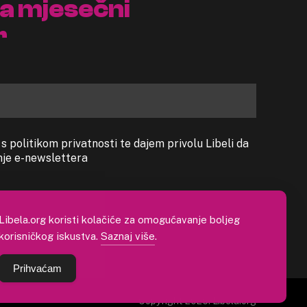
na mjesečni
r
 politikom privatnosti te dajem privolu Libeli da
anje e-newslettera
Libela.org koristi kolačiće za omogućavanje boljeg
korisničkog iskustva.
Saznaj više
.
Prihvaćam
Copyright 2026. Libela.org