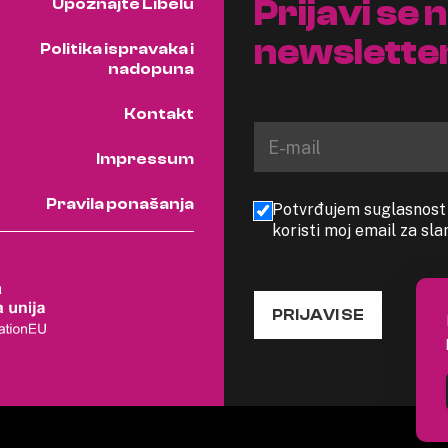
Prijavi se 
Upoznajte Libelu
newslette
Politika ispravaka i
nadopuna
Kontakt
Impressum
Pravila ponašanja
Potvrđujem suglasnost s
koristi moj email za sl
PRIJAVI SE