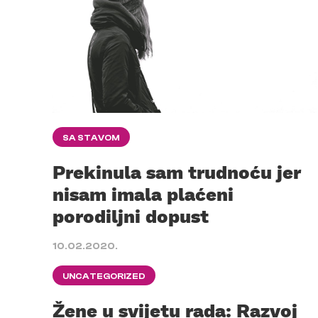
SA STAVOM
Prekinula sam trudnoću jer
nisam imala plaćeni
porodiljni dopust
10.02.2020.
UNCATEGORIZED
Žene u svijetu rada: Razvoj