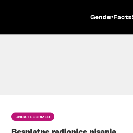
GenderFacts
UNCATEGORIZED
Besplatne radionice pisanja