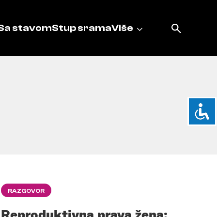
Sa stavom
Stup srama
Više
RAZGOVOR
Reproduktivna prava žena: