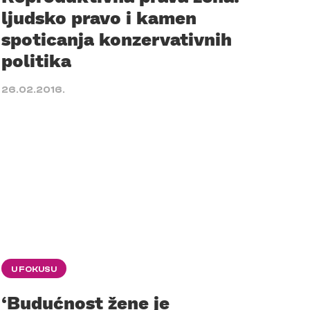
ljudsko pravo i kamen
spoticanja konzervativnih
politika
26.02.2016.
U FOKUSU
‘Budućnost žene je