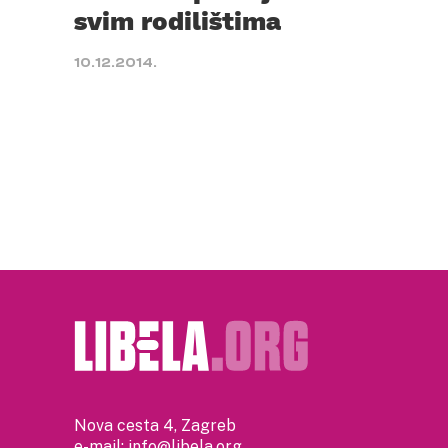
svim rodilištima
10.12.2014.
Nova cesta 4, Zagreb
e-mail:
info@libela.org