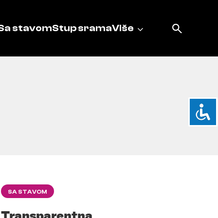
Sa stavom
Stup srama
Više
SA STAVOM
Transparentna