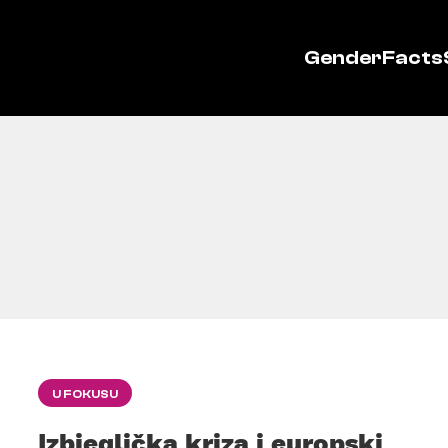
GenderFacts
U FOKUSU
Izbjeglička kriza i europski