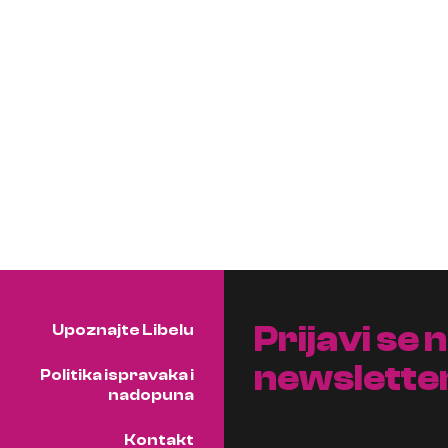
Prijavi se 
Upoznajte Libelu
newslette
Politika ispravaka i
nadopuna
Kontakt