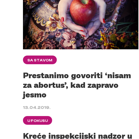
SA STAVOM
Prestanimo govoriti ‘nisam
za abortus’, kad zapravo
jesmo
13.04.2019.
U FOKUSU
Kreće inspekcijski nadzor u