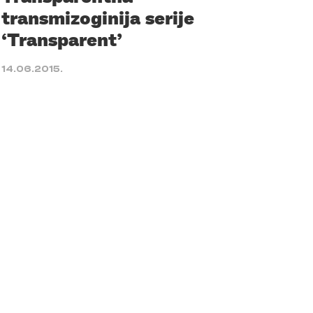
transmizoginija serije
‘Transparent’
14.06.2015.