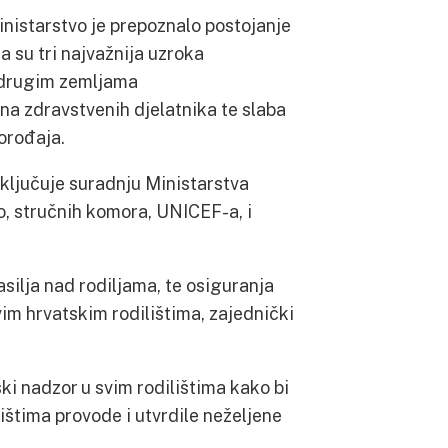
istarstvo je prepoznalo postojanje
 su tri najvažnija uzroka
u drugim zemljama
na zdravstvenih djelatnika te slaba
porođaja.
uključuje suradnju Ministarstva
o, stručnih komora, UNICEF-a, i
silja nad rodiljama, te osiguranja
vim hrvatskim rodilištima, zajednički
ski nadzor u svim rodilištima kako bi
lištima provode i utvrdile neželjene