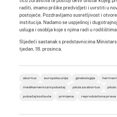
tiču zdravstva te postoji okvir unutar kojeg 
raditi, imamo prilike predvidjeti i uvrstiti u n
postojeće. Pozdravljamo susretljivost i otvor
institucija. Nadamo se uspješnoj i dugotrajnoj 
usluga i osoblja koje s njima radi u rodilištim
Sljedeći sastanak s predstavnicima Ministars
tjedan, 18. prosinca.
abortus
europska unija
ginekologija
herman h
medikamentozni pobačaj
pilula za abortus
pilula
pobačaj kod kuće
primjena
reproduktivna prava