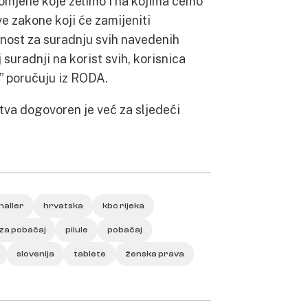
promjene koje želimo i na kojima ćemo
ove zakone koji će zamijeniti
enost za suradnju svih navedenih
suradnji na korist svih, korisnica
a” poručuju iz RODA.
tva dogovoren je već za sljedeći
aller
hrvatska
kbc rijeka
 za pobačaj
pilule
pobačaj
slovenija
tablete
ženska prava