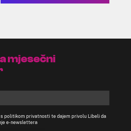
na mjesečni
r
 politikom privatnosti te dajem privolu Libeli da
anje e-newslettera