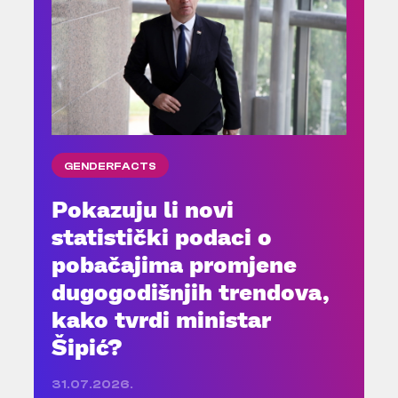
GENDERFACTS
Pokazuju li novi
statistički podaci o
pobačajima promjene
dugogodišnjih trendova,
kako tvrdi ministar
Šipić?
31.07.2026.