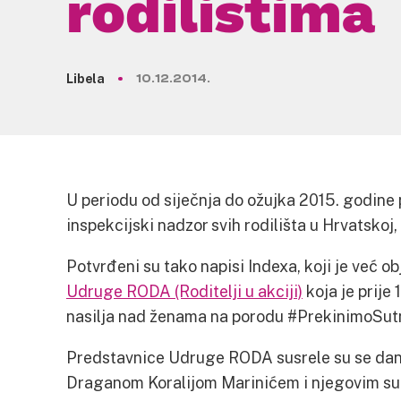
rodilištima
Libela
10.12.2014.
U periodu od siječnja do ožujka 2015. godine
inspekcijski nadzor svih rodilišta u Hrvatskoj,
Potvrđeni su tako napisi Indexa, koji je već o
Udruge RODA (Roditelji u akciji)
koja je prije
nasilja nad ženama na porodu #‪‎PrekinimoSutn
Predstavnice Udruge RODA susrele su se dan
Draganom Koralijom Marinićem i njegovim su