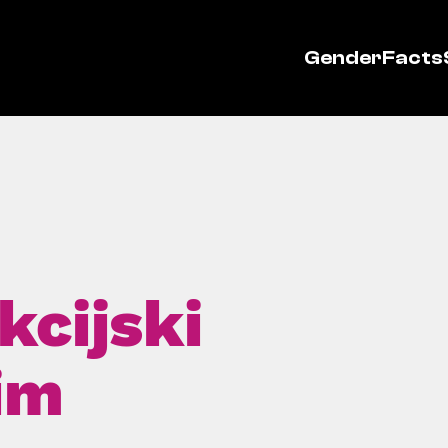
GenderFacts
kcijski
im