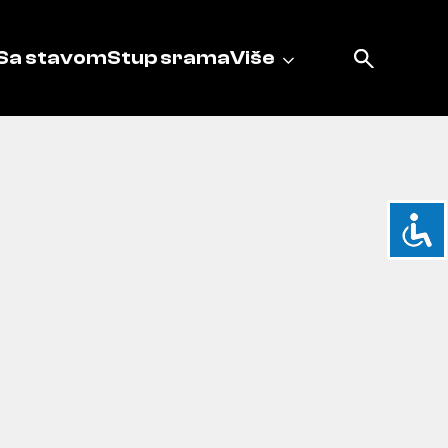
Sa stavom
Stup srama
Više