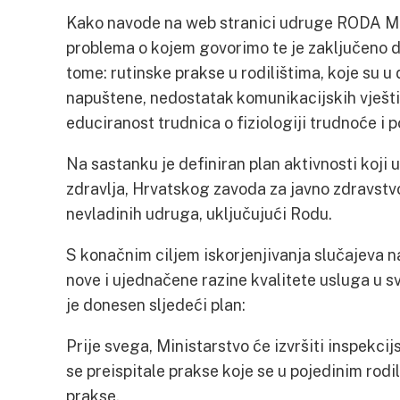
Kako navode na web stranici udruge RODA Min
problema o kojem govorimo te je zaključeno da
tome: rutinske prakse u rodilištima, koje su 
napuštene, nedostatak komunikacijskih vješti
educiranost trudnica o fiziologiji trudnoće i 
Na sastanku je definiran plan aktivnosti koji 
zdravlja, Hrvatskog zavoda za javno zdravstv
nevladinih udruga, uključujući Rodu.
S konačnim ciljem iskorjenjivanja slučajeva na
nove i ujednačene razine kvalitete usluga u s
je donesen sljedeći plan:
Prije svega, Ministarstvo će izvršiti inspekcij
se preispitale prakse koje se u pojedinim rodi
prakse.