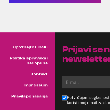
Prijavi se 
Upoznajte Libelu
newslette
Politika ispravaka i
nadopuna
Kontakt
Impressum
Pravila ponašanja
Potvrđujem suglasnost s
koristi moj email za sl