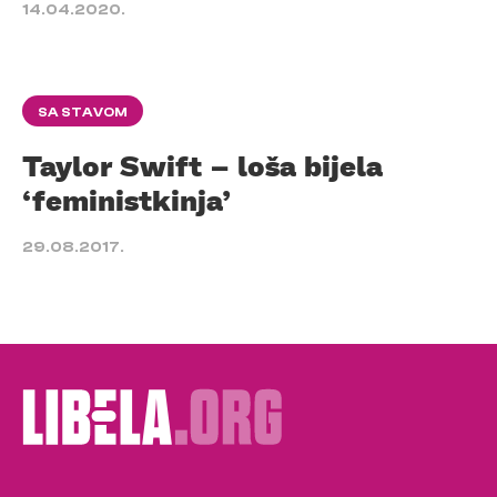
14.04.2020.
SA STAVOM
Taylor Swift – loša bijela
‘feministkinja’
29.08.2017.