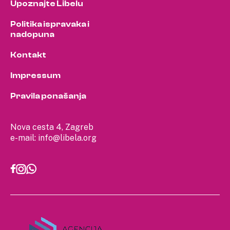
Upoznajte Libelu
Politika ispravaka i
nadopuna
Kontakt
Impressum
Pravila ponašanja
Nova cesta 4, Zagreb
e-mail:
info@libela.org