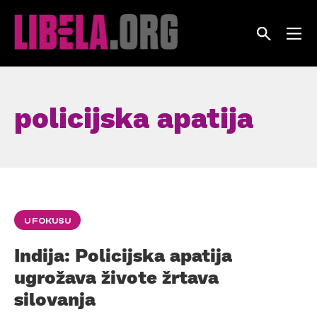
Skip
to
content
policijska apatija
U FOKUSU
Indija: Policijska apatija
ugrožava živote žrtava
silovanja