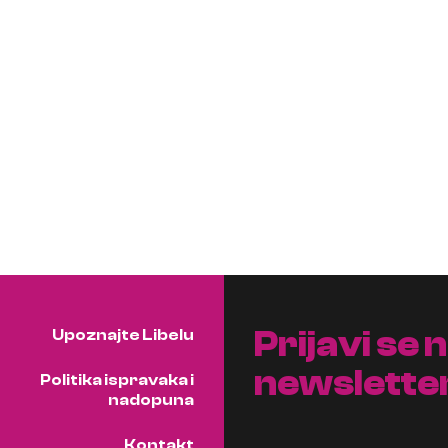
Prijavi se 
Upoznajte Libelu
newslette
Politika ispravaka i
nadopuna
Kontakt