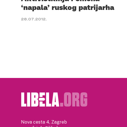
‘napala’ ruskog patrijarha
26.07.2012.
Nova cesta 4, Zagreb