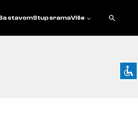
Sa stavom
Stup srama
Više