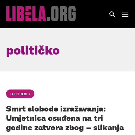
Skip
to
content
političko
U FOKUSU
Smrt slobode izražavanja:
Umjetnica osuđena na tri
godine zatvora zbog – slikanja