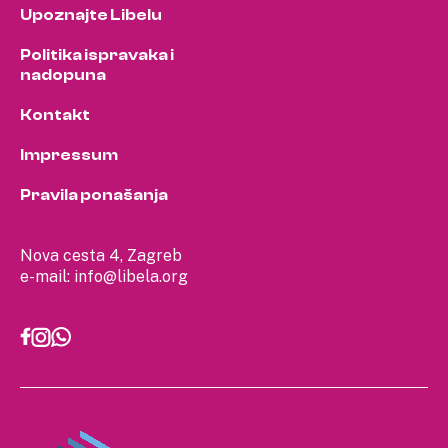
Upoznajte Libelu
Politika ispravaka i
nadopuna
Kontakt
Impressum
Pravila ponašanja
Nova cesta 4, Zagreb
e-mail:
info@libela.org