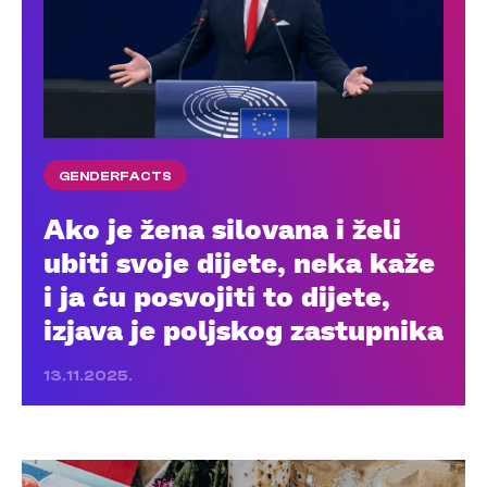
GENDERFACTS
Ako je žena silovana i želi
ubiti svoje dijete, neka kaže
i ja ću posvojiti to dijete,
izjava je poljskog zastupnika
13.11.2025.