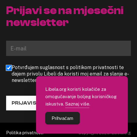
Prijavi se na mjesečni
newsletter
Potvrđujem suglasnost s politikom privatnosti te
dajem privolu Libeli da koristi moj email za slanje e-
newslettera
Libela.org koristi kolačiće za
omogućavanje boljeg korisničkog
PRIJAVI SE
iskustva.
Saznaj više
.
Prihvaćam
Politika privatnosti
Copyright 2026. Libela.org