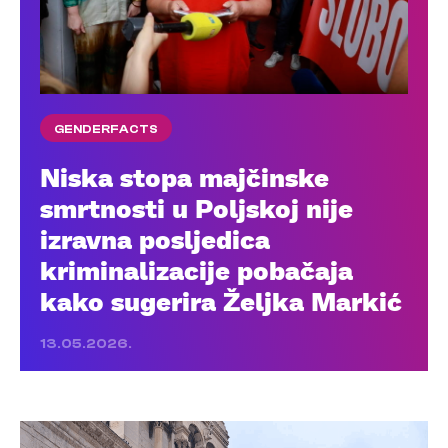
GENDERFACTS
Niska stopa majčinske
smrtnosti u Poljskoj nije
izravna posljedica
kriminalizacije pobačaja
kako sugerira Željka Markić
13.05.2026.