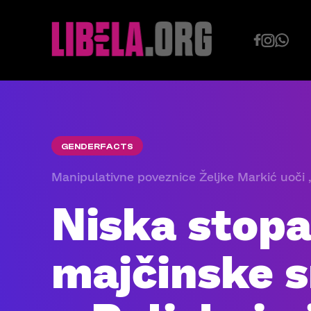
Skip
to
content
GENDERFACTS
Manipulativne poveznice Željke Markić uoči 
Niska stop
majčinske 