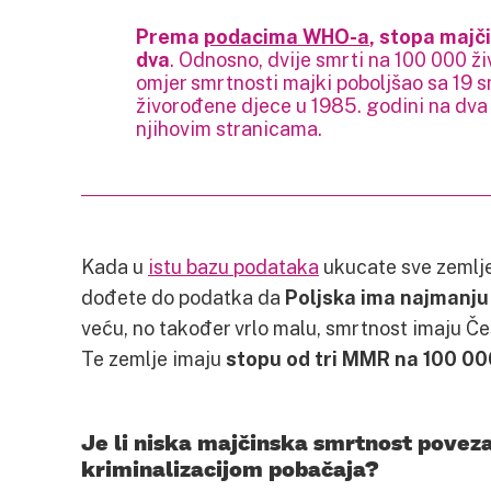
Prema
podacima WHO-a
, stopa majči
dva
. Odnosno, dvije smrti na 100 000 ž
omjer smrtnosti majki poboljšao sa 19 
živorođene djece u 1985. godini na dva 
njihovim stranicama.
Kada u
istu bazu podataka
ukucate sve zemlje 
dođete do podatka da
Poljska ima najmanju
veću, no također vrlo malu, smrtnost imaju Če
Te zemlje imaju
stopu od tri MMR na 100 00
Je li niska majčinska smrtnost povez
kriminalizacijom pobačaja?