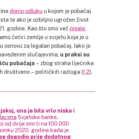
dine
donio odluku
u kojom je pobačaj
sta te ako je ozbiljno ugrožen život
021. godine. Kao što smo već
pisale
,
amo četiri zemlje u svijetu koja je u
u osnovu za legalan pobačaj. Iako je
 navedenim slučajevima,
u praksi su
šću pobačaja
– zbog straha liječnika
 društveno – političkih razloga (
1
,
2
).
skoj, ona je bila vrlo niska i
dacima
Svjetske banke,
pi od dvije smrti na 100 000
znimku 2020. godine kada je
se dogodio prije dodatnog