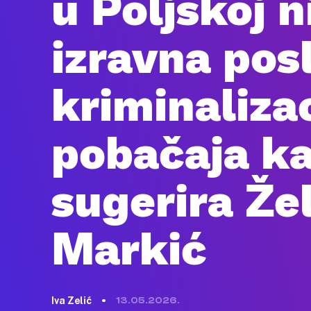
u Poljskoj n
izravna pos
kriminalizac
pobačaja k
sugerira Že
Markić
Iva Zelić
13.05.2026.