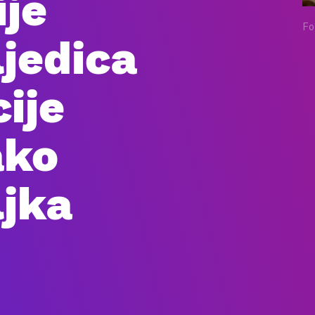
ije
Fo
ljedica
ije
ako
ljka