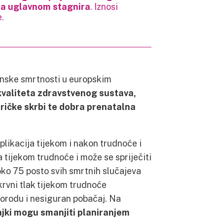
pa uglavnom stagnira
. Iznosi
.
inske smrtnosti u europskim
kvaliteta zdravstvenog sustava,
ričke skrbi te dobra prenatalna
likacija tijekom i nakon trudnoće i
a tijekom trudnoće i može se spriječiti
e oko 75 posto svih smrtnih slučajeva
 krvni tlak tijekom trudnoće
porodu i nesiguran pobačaj. Na
majki mogu smanjiti planiranjem