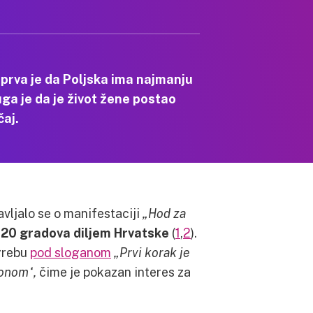
 prva je da Poljska ima najmanju
ga je da je život žene postao
čaj.
avljalo se o manifestaciji
„Hod za
h
20 gradova diljem Hrvatske
(
1
,
2
).
grebu
pod sloganom
„Prvi korak je
konom“,
čime je pokazan interes za