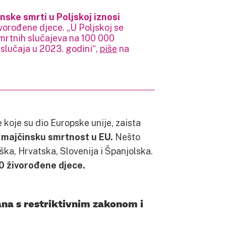
nske smrti u Poljskoj iznosi
ivorođene djece. „U Poljskoj se
smrtnih slučajeva na 100 000
slučaja u 2023. godini“,
piše
na
koje su dio Europske unije, zaista
 majčinsku smrtnost u EU.
Nešto
ška, Hrvatska, Slovenija i Španjolska.
0 živorođene djece.
ana s restriktivnim zakonom i