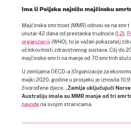
Ima li Poljska najnižu majčinsku smrt
Majčinska smrtnost
(MMR)
odnosi se na smrt ž
unutar 42 dana od prestanka trudnoće (
1
,
2
).
P
organizaciji
(WHO),
to je važan pokazatelj zdr
učinkovitosti zdravstvenog sustava. Cilj do 2
majčinske smrti na manje od 70 smrtnih sluč
U zemljama OECD-a
(Organizacije za ekonoms
majki 2020. godine u prosjeku je iznosila 10,
živorođene djece. „
Zemlje uključujući Norveš
Australiju imale su MMR manje od tri smrt
navode
na svojim stranicama.