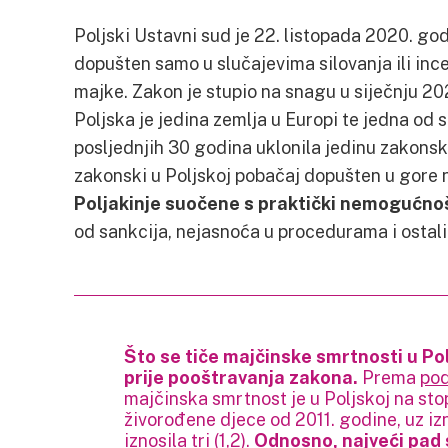
Poljski Ustavni sud je 22. listopada 2020. go
dopušten samo u slučajevima silovanja ili ince
majke. Zakon je stupio na snagu u siječnju 2
Poljska je jedina zemlja u Europi te jedna od s
posljednjih 30 godina uklonila jedinu zakonsk
zakonski u Poljskoj pobačaj dopušten u gore
Poljakinje suočene s praktički nemogućno
od sankcija, nejasnoća u procedurama i ostalih
Što se tiče majčinske smrtnosti u Polj
prije pooštravanja zakona.
Prema
po
majčinska smrtnost je u Poljskoj na sto
živorođene djece od 2011. godine, uz i
iznosila tri (
1
,
2
).
Odnosno, najveći pad 