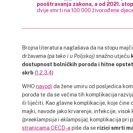
pooštravanja zakona, a od 2021. sto
dvije smrti na 100 000 živorođene djece
Brojna literatura naglašava da na stopu majč
državama
(pa tako i u Poljskoj)
snažno utječu
dostupnost bolničkih poroda i hitne opstet
skrb
(
1
,
2
,
3
,
4
)
WHO
navodi
da žene umiru od posljedica komp
poroda te da se većina tih komplikacija razvij
ili liječiti. Kao glavne komplikacije, koje čin
majki, navode jako krvarenje, infekcije, visok
(preeklampsija i eklampsija),
komplikacija pri 
stranicama OECD-a
piše da se
rizici smrti 