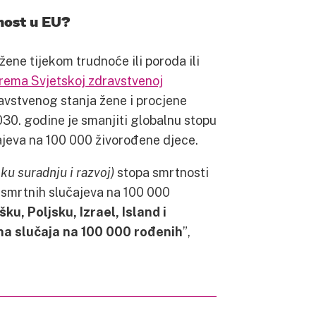
nost u EU?
ene tijekom trudnoće ili poroda ili
rema Svjetskoj zdravstvenoj
avstvenog stanja žene i procjene
030. godine je smanjiti globalnu stopu
ajeva na 100 000 živorođene djece.
ku suradnju i razvoj)
stopa smrtnosti
9 smrtnih slučajeva na 100 000
ku, Poljsku, Izrael, Island i
na slučaja na 100 000 rođenih
”,