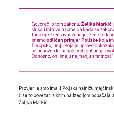
Govoreći o tom zakonu,
Željka Markić
j
slušali mitove o tome da kada se zakono
tada ugrožen život žene jer žene tada i
imamo
odličan primjer Poljske
koja im
Europskoj uniji. Koja je upravo dokazal
su ponovno kriminalizirali pobačaj, živo
Odnosno, oni imaju najmanju smrtnost“ 
Provjerile smo ima li Poljska najnižu majčins
li se to povezati s kriminalizacijom pobačaja u
Željka Markić.