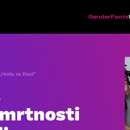
GenderFacts
„Hoda za život“
a
smrtnosti