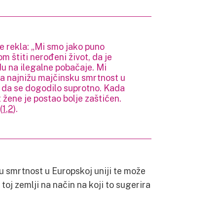
e rekla: „Mi smo jako puno
m štiti nerođeni život, da je
du na ilegalne pobačaje. Mi
a najnižu majčinsku smrtnost u
a da se dogodilo suprotno. Kada
t žene je postao bolje zaštićen.
(
1
,
2
).
ku smrtnost u Europskoj uniji te može
 toj zemlji na način na koji to sugerira