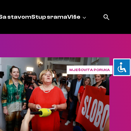
Sa stavom
Stup srama
Više
MJEŠOVITA PORUKA