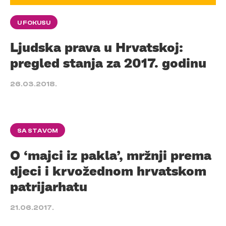
U FOKUSU
Ljudska prava u Hrvatskoj:
pregled stanja za 2017. godinu
26.03.2018.
SA STAVOM
O ‘majci iz pakla’, mržnji prema
djeci i krvožednom hrvatskom
patrijarhatu
21.06.2017.