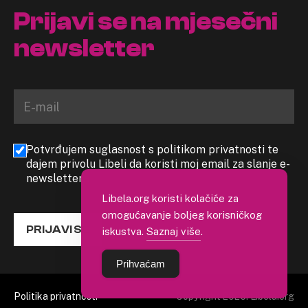
Prijavi se na mjesečni
newsletter
Potvrđujem suglasnost s politikom privatnosti te
dajem privolu Libeli da koristi moj email za slanje e-
newslettera
Libela.org koristi kolačiće za
omogućavanje boljeg korisničkog
PRIJAVI SE
iskustva.
Saznaj više
.
Prihvaćam
Politika privatnosti
Copyright 2026. Libela.org