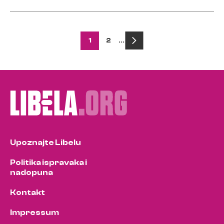
Posts
1
2
…
pagination
Upoznajte Libelu
Politika ispravaka i
nadopuna
Kontakt
Impressum