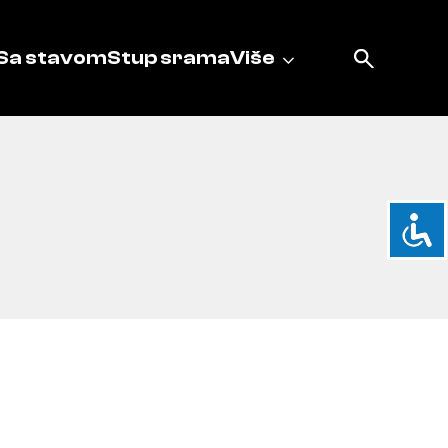
Sa stavom
Stup srama
Više