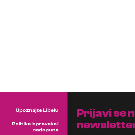
Prijavi se 
Upoznajte Libelu
newslette
Politika ispravaka i
nadopuna