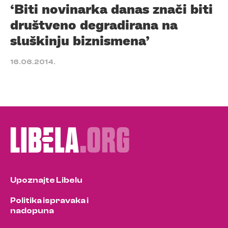
‘Biti novinarka danas znači biti
društveno degradirana na
sluškinju biznismena’
16.06.2014.
Upoznajte Libelu
Politika ispravaka i
nadopuna