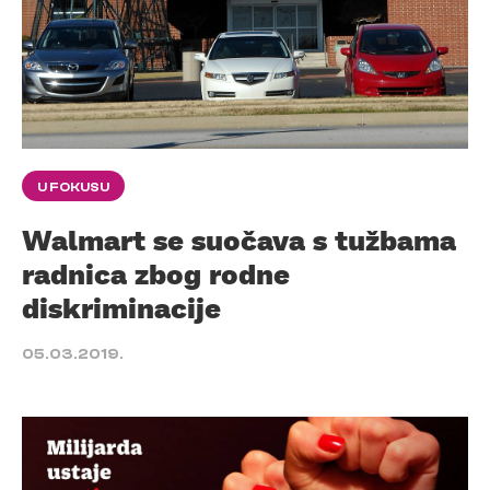
U FOKUSU
Walmart se suočava s tužbama
radnica zbog rodne
diskriminacije
05.03.2019.