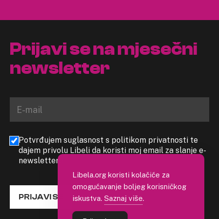
Prijavi se na mjesečni
newsletter
Potvrđujem suglasnost s politikom privatnosti te
dajem privolu Libeli da koristi moj email za slanje e-
newslettera
Libela.org koristi kolačiće za
omogućavanje boljeg korisničkog
PRIJAVI SE
iskustva.
Saznaj više
.