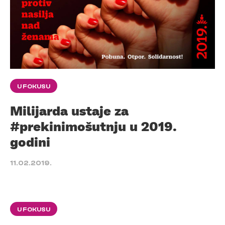
U FOKUSU
Milijarda ustaje za
#prekinimošutnju u 2019.
godini
11.02.2019.
U FOKUSU