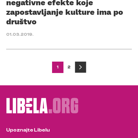
negativne efekte koje
zapostavljanje kulture ima po
društvo
01.03.2019.
Posts
1
2
pagination
Upoznajte Libelu