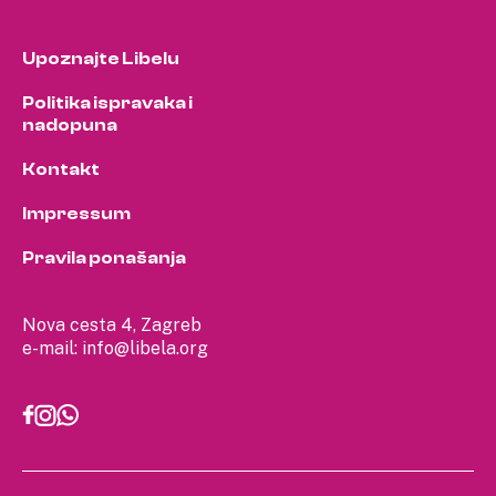
Upoznajte Libelu
Politika ispravaka i
nadopuna
Kontakt
Impressum
Pravila ponašanja
Nova cesta 4, Zagreb
e-mail:
info@libela.org