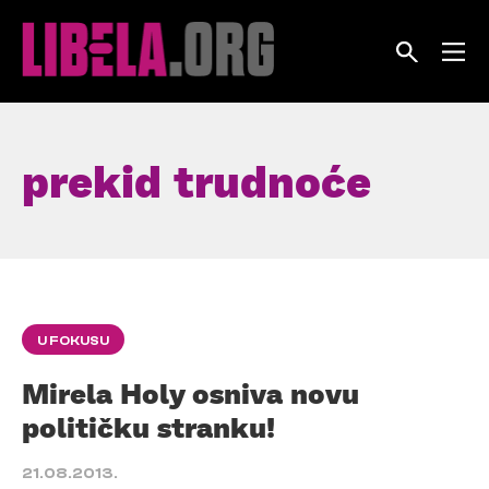
Skip
to
content
prekid trudnoće
U FOKUSU
Mirela Holy osniva novu
političku stranku!
21.08.2013.