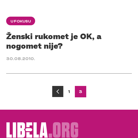
U FOKUSU
Ženski rukomet je OK, a
nogomet nije?
30.08.2010.
Posts
1
3
pagination