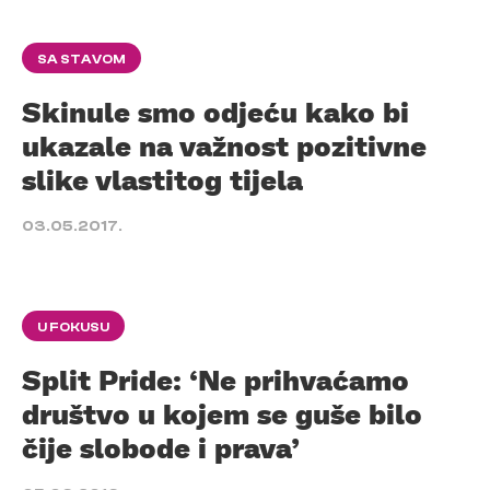
SA STAVOM
Skinule smo odjeću kako bi
ukazale na važnost pozitivne
slike vlastitog tijela
03.05.2017.
U FOKUSU
Split Pride: ‘Ne prihvaćamo
društvo u kojem se guše bilo
čije slobode i prava’