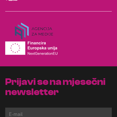
Prijavi se na mjesečni
newsletter