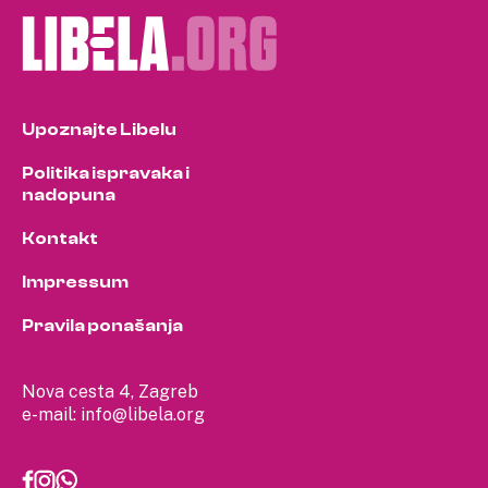
Upoznajte Libelu
Politika ispravaka i
nadopuna
Kontakt
Impressum
Pravila ponašanja
Nova cesta 4, Zagreb
e-mail:
info@libela.org