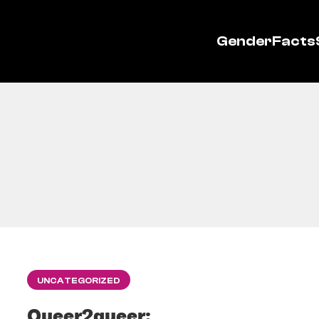
GenderFacts
UNCATEGORIZED
Queer2queer: