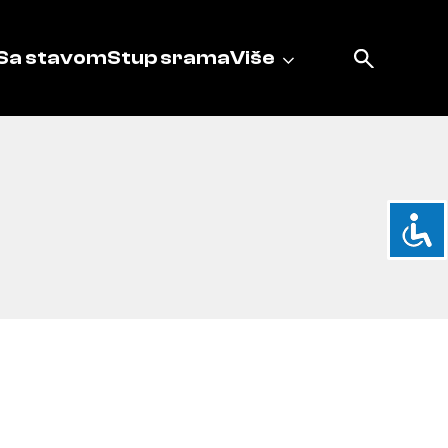
Sa stavom
Stup srama
Više