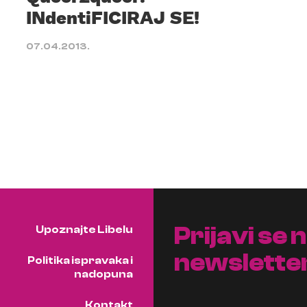
INdentiFICIRAJ SE!
07.04.2013.
Prijavi se 
Upoznajte Libelu
newslette
Politika ispravaka i
nadopuna
Kontakt