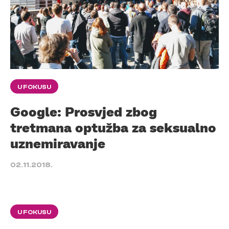
U FOKUSU
Google: Prosvjed zbog
tretmana optužba za seksualno
uznemiravanje
02.11.2018.
U FOKUSU