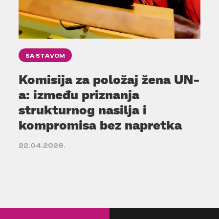
SA STAVOM
Komisija za položaj žena UN-
a: između priznanja
strukturnog nasilja i
kompromisa bez napretka
22.04.2026.