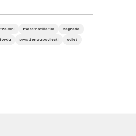
rzakani
matematičarka
nagrada
nfordu
prva žena u povijesti
svijet