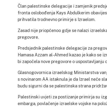
Član palestinske delegacije i zamjenik pred
fronta oslobođenja Kays Abdulkerim obavijest
prihvatila trodnevno primirje s Izraelom.
Zasad nije priopćenoo gdje se nalazi izraelsk
pregovore.
Predsjednik palestinske delegacije za pregov
Hamasa Azzam al-Ahmed kazao je kako se izra
bi započela nove pregovore o uspostavljanju 
Glasnogovornica izraelskog Ministarstva van
s novinarom AA istaknula je da Izrael neće sla
budu sigurni da se palestinska strana pridržav
Palestinski uvjeti za postizanje primirja su i
embarga, povlačenje izraelske vojske na položaj