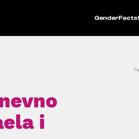
GenderFacts
Tw
dnevno
aela i