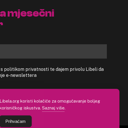
na mjesečni
r
 politikom privatnosti te dajem privolu Libeli da
anje e-newslettera
Libela.org koristi kolačiće za omogućavanje boljeg
korisničkog iskustva.
Saznaj više
.
Prihvaćam