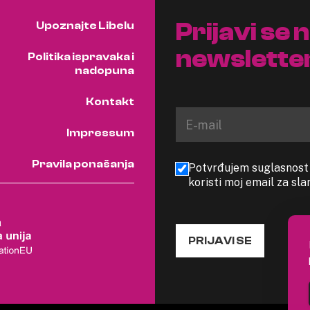
Prijavi se 
Upoznajte Libelu
newslette
Politika ispravaka i
nadopuna
Kontakt
Impressum
Pravila ponašanja
Potvrđujem suglasnost s
koristi moj email za sl
PRIJAVI SE