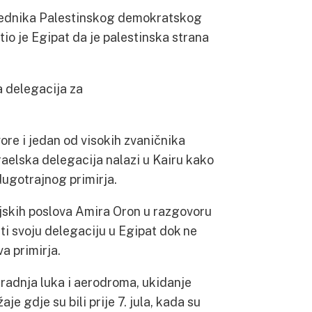
sjednika Palestinskog demokratskog
io je Egipat da je palestinska strana
a delegacija za
ore i jedan od visokih zvaničnika
elska delegacija nalazi u Kairu kako
dugotrajnog primirja.
jskih poslova Amira Oron u razgovoru
ti svoju delegaciju u Egipat dok ne
a primirja.
zgradnja luka i aerodroma, ukidanje
e gdje su bili prije 7. jula, kada su