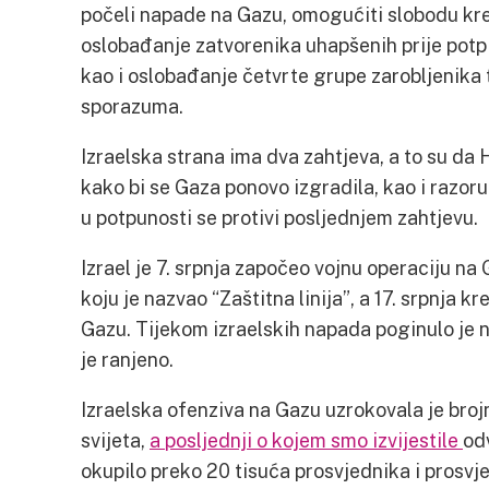
počeli napade na Gazu, omogućiti slobodu kre
oslobađanje zatvorenika uhapšenih prije potp
kao i oslobađanje četvrte grupe zarobljenika 
sporazuma.
Izraelska strana ima dva zahtjeva, a to su da
kako bi se Gaza ponovo izgradila, kao i razo
u potpunosti se protivi posljednjem zahtjevu.
Izrael je 7. srpnja započeo vojnu operaciju 
koju je nazvao “Zaštitna linija”, a 17. srpnja
Gazu. Tijekom izraelskih napada poginulo je n
je ranjeno.
Izraelska ofenziva na Gazu uzrokovala je broj
svijeta,
a posljednji o kojem smo izvijestile
od
okupilo preko 20 tisuća prosvjednika i prosvj