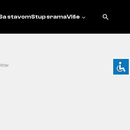
Sa stavom
Stup srama
Više
itter