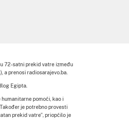
gu 72-satni prekid vatre između
), a prenosi radiosarajevo.ba.
dlog Egipta.
e humanitarne pomoći, kao i
 Također je potrebno provesti
tan prekid vatre”, priopćilo je