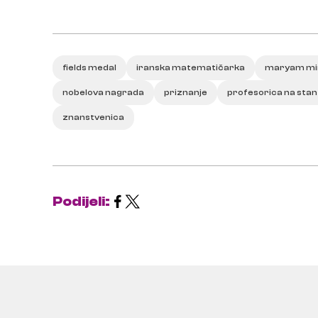
fields medal
iranska matematičarka
maryam mi
nobelova nagrada
priznanje
profesorica na sta
znanstvenica
Podijeli: