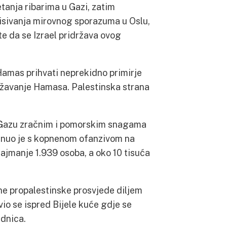
tanja ribarima u Gazi, zatim
isivanja mirovnog sporazuma u Oslu,
te da se Izrael pridržava ovog
 Hamas prihvati neprekidno primirje
ružavanje Hamasa. Palestinska strana
na Gazu zračnim i pomorskim snagama
 krenuo je s kopnenom ofanzivom na
ajmanje 1.939 osoba, a oko 10 tisuća
ne propalestinske prosvjede diljem
vio se ispred Bijele kuće gdje se
ednica.