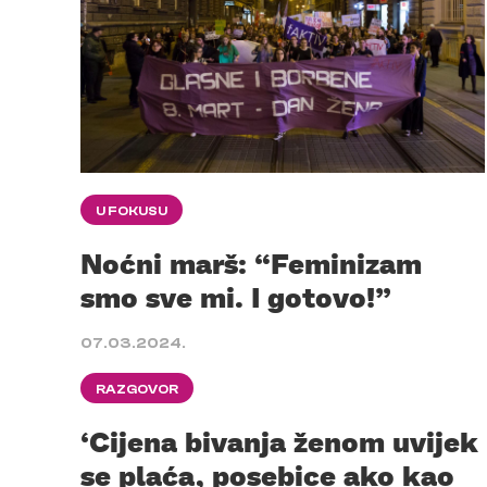
U FOKUSU
Noćni marš: “Feminizam
smo sve mi. I gotovo!”
07.03.2024.
RAZGOVOR
‘Cijena bivanja ženom uvijek
se plaća, posebice ako kao