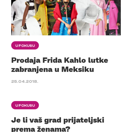
U FOKUSU
Prodaja Frida Kahlo lutke
zabranjena u Meksiku
25.04.2018.
U FOKUSU
Je li vaš grad prijateljski
prema ženama?