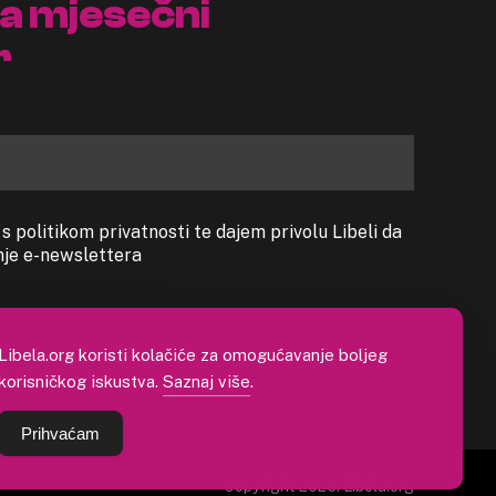
na mjesečni
r
 politikom privatnosti te dajem privolu Libeli da
anje e-newslettera
Libela.org koristi kolačiće za omogućavanje boljeg
korisničkog iskustva.
Saznaj više
.
Prihvaćam
Copyright 2026. Libela.org