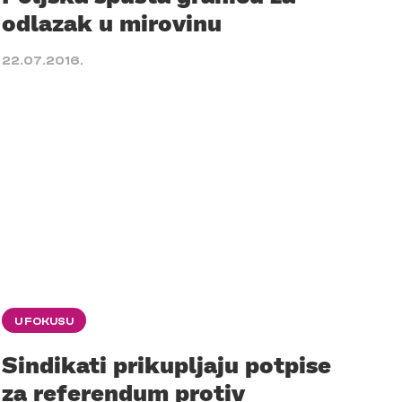
odlazak u mirovinu
22.07.2016.
U FOKUSU
Sindikati prikupljaju potpise
za referendum protiv