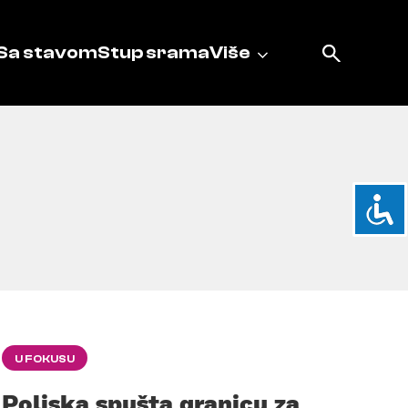
Sa stavom
Stup srama
Više
U FOKUSU
Poljska spušta granicu za