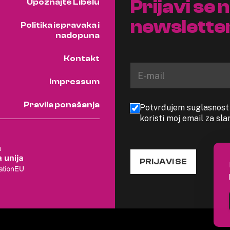
Prijavi se 
Upoznajte Libelu
newslette
Politika ispravaka i
nadopuna
Kontakt
Impressum
Pravila ponašanja
Potvrđujem suglasnost s
koristi moj email za sl
PRIJAVI SE