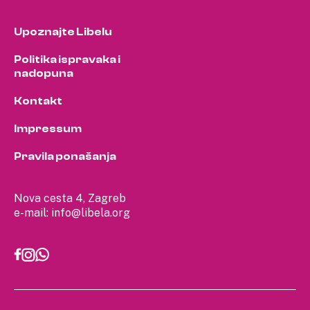
Upoznajte Libelu
Politika ispravaka i
nadopuna
Kontakt
Impressum
Pravila ponašanja
Nova cesta 4, Zagreb
e-mail:
info@libela.org